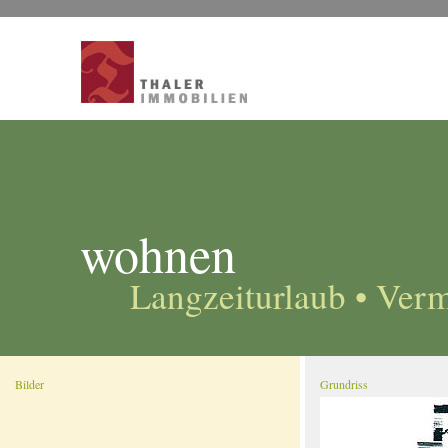
wohnen
Langzeiturlaub • Ver
Bilder
Grundriss