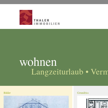
wohnen
Langzeiturlaub • Ver
Bilder
Grundriss